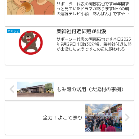
サポーター代表の阿部拓也です半年間ず
っと見ていたドラマがありますNHKの朝
の連続テレビ小説「あんぱん」ですやな
せたかしさんと、その妻の「のぶ」さん
の生涯を描いたドラマです学生時代まで
はだいぶ現実と違う設定でしたが（実際
榮神社付近に熊が出没
お知らせ
ののぶはたかしの幼馴染...
サポーター代表の阿部拓也です本日2025
年9月29日 10時30分頃、榮神社付近に熊
が出没したようですこの辺に現われるの
は初めてかと思われます自然が多い地域
とはいえ、大きい山からは結構遠いの
と、国道13号線沿いの車通りが多い場所
なので、ほぼ...
もみ殻の活用（大潟村の事例）
全力！よこて祭り