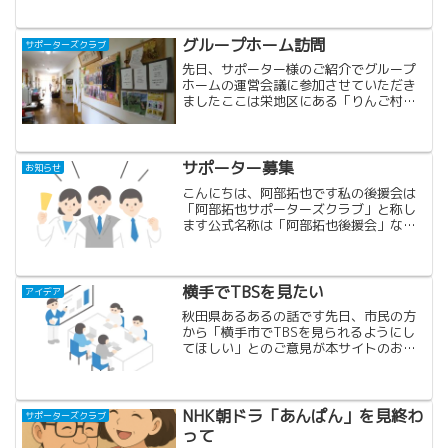
かりだそうですここではもみ殻を燃料と
したバイオマスボイラーを使い、村内
3.5km(片道)...
グループホーム訪問
サポーターズクラブ
先日、サポーター様のご紹介でグループ
ホームの運営会議に参加させていただき
ましたここは栄地区にある「りんご村」
というグループホームで、敷地内にはり
んご園や畑など、四季を感じながら、の
どかな自然の中で入居者18名が自分らし
くのびのびと過ごしてい...
サポーター募集
お知らせ
こんにちは、阿部拓也です私の後援会は
「阿部拓也サポーターズクラブ」と称し
ます公式名称は「阿部拓也後援会」なの
ですが、もっと気軽に参加してほしいと
いう思いと、旧態依然の後援会組織とは
全く違う形にしたいと考えていますの
で、サポーターズクラブとい...
横手でTBSを見たい
アイデア
秋田県あるあるの話です先日、市民の方
から「横手市でTBSを見られるようにし
てほしい」とのご意見が本サイトのお問
い合わせページからありましたTBSを見
たい！というのは秋田県民ならみなさん
そうですよねケーブルテレビのある秋田
市などは、有料ではあ...
NHK朝ドラ「あんぱん」を見終わ
サポーターズクラブ
って