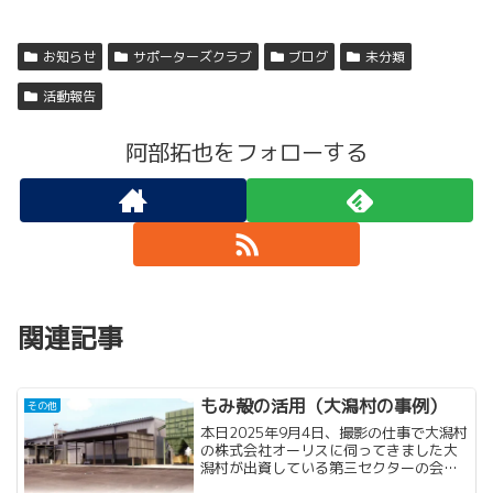
お知らせ
サポーターズクラブ
ブログ
未分類
活動報告
阿部拓也をフォローする
関連記事
もみ殻の活用（大潟村の事例）
その他
本日2025年9月4日、撮影の仕事で大潟村
の株式会社オーリスに伺ってきました大
潟村が出資している第三セクターの会社
で、今年の2月から商用運転を開始したば